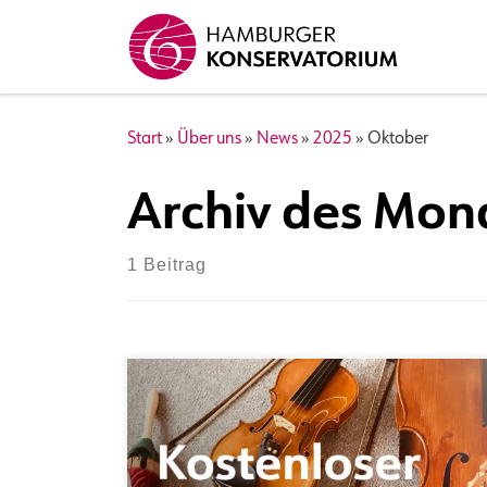
Zum Inhalt springen
Start
»
Über uns
»
News
»
2025
»
Oktober
Archiv des Mon
1 Beitrag
Du hast Lust ohne Noten mit anderen zu
musizieren? Du möchtest einen neuen kreativen
Zugang zur Musik finden? Dann bist Du bei uns
genau richtig. Wir treffen uns ab dem