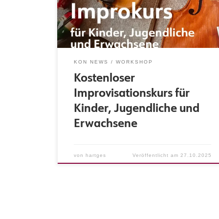
1.12.2025 immer montags 17:00-18:00 in Raum
101 im Hamburger Konservatorium. Kinder ab 9
Jahren, Jugendliche und Erwachsene sind bei
uns willkommen, gerne auch Anfänger*innen.
[…]
KON NEWS
WORKSHOP
Kostenloser
Improvisationskurs für
Kinder, Jugendliche und
Erwachsene
von
hartges
Veröffentlicht am
27.10.2025