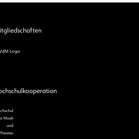
itgliedschaften
ochschulkooperation
chschul
ür Musik
und
Theater