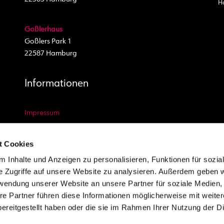
H
Goßlerhaus
Goßlers Park 1
22587 Hamburg
Informationen
Impressum
Datenschutz Website
t Cookies
Datenschutz Video und Foto
 Inhalte und Anzeigen zu personalisieren, Funktionen für sozia
AGB
e Zugriffe auf unsere Website zu analysieren. Außerdem geben w
Kontakt
rwendung unserer Website an unsere Partner für soziale Medien
Newsletter
re Partner führen diese Informationen möglicherweise mit weite
Youtube
ereitgestellt haben oder die sie im Rahmen Ihrer Nutzung der D