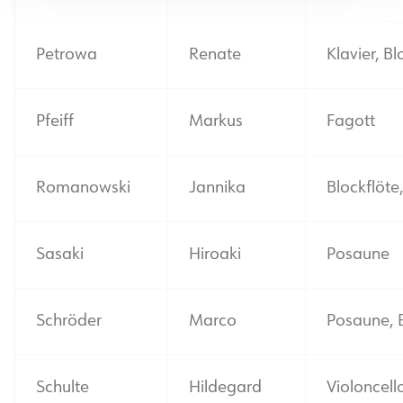
Petrowa
Renate
Klavier, Bl
Pfeiff
Markus
Fagott
Romanowski
Jannika
Blockflöte
Sasaki
Hiroaki
Posaune
Schröder
Marco
Posaune,
Schulte
Hildegard
Violoncell