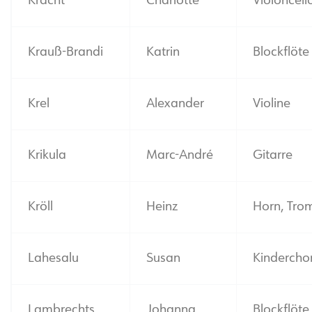
Kracht
Charlotte
Violoncell
Krauß-Brandi
Katrin
Blockflöte
Krel
Alexander
Violine
Krikula
Marc-André
Gitarre
Kröll
Heinz
Horn, Tro
Lahesalu
Susan
Kindercho
Lambrechts
Johanna
Blockflöte