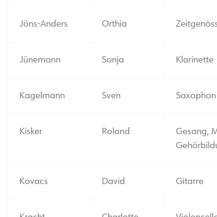
Jöns-Anders
Orthia
Zeitgenöss
Jünemann
Sonja
Klarinette
Kagelmann
Sven
Saxophon
Kisker
Roland
Gesang, M
Gehörbild
Kovacs
David
Gitarre