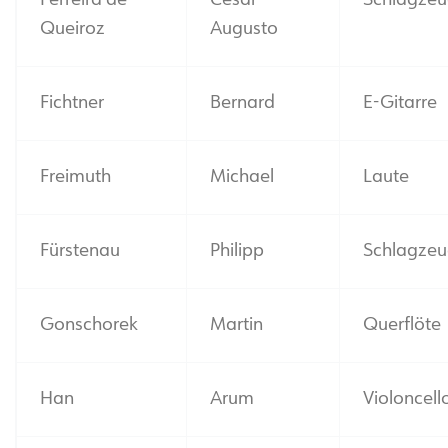
Ferreira de
Cesar
Schlagze
Queiroz
Augusto
Fichtner
Bernard
E-Gitarre
Freimuth
Michael
Laute
Fürstenau
Philipp
Schlagze
Gonschorek
Martin
Querflöte
Han
Arum
Violoncell