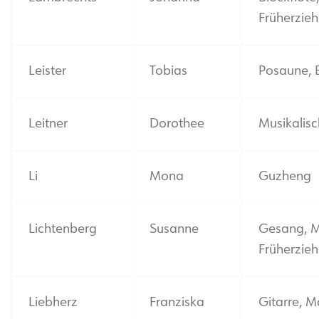
Früherzie
Leister
Tobias
Posaune, 
Leitner
Dorothee
Musikalis
Li
Mona
Guzheng
Lichtenberg
Susanne
Gesang, M
Früherzie
Liebherz
Franziska
Gitarre, M