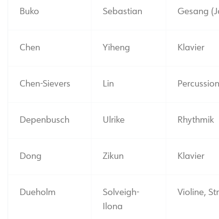
Buko
Sebastian
Gesang (J
Chen
Yiheng
Klavier
Chen-Sievers
Lin
Percussio
Depenbusch
Ulrike
Rhythmik
Dong
Zikun
Klavier
Dueholm
Solveigh-
Violine, St
Ilona