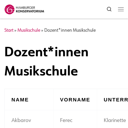
Zum Inhalt springen
Search
Me
Start
»
Musikschule
»
Dozent*innen Musikschule
Dozent*innen
Musikschule
NAME
VORNAME
UNTERR
Akbarov
Ferec
Klarinette