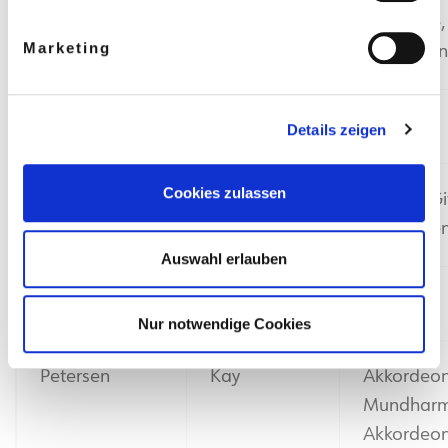
Paiska
Iris
Klarinette
Marketing
„Woodwin
Patchinova
Sornitza
Violine
Details zeigen
Cookies zulassen
Pauly
Andreas
Gitarre, Gi
Erwachse
Auswahl erlauben
Pavlicenco
Beatriz
Violine
Nur notwendige Cookies
Petersen
Kay
Akkordeon
Mundharm
Akkordeon