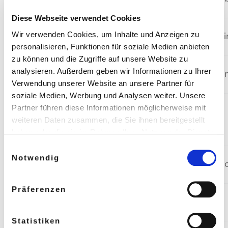
Diese Webseite verwendet Cookies
Wir verwenden Cookies, um Inhalte und Anzeigen zu
Nikolic
Jennifer
Gitarre, 
personalisieren, Funktionen für soziale Medien anbieten
zu können und die Zugriffe auf unsere Website zu
analysieren. Außerdem geben wir Informationen zu Ihrer
Nikolic
Nenad
Akkordeo
Verwendung unserer Website an unsere Partner für
soziale Medien, Werbung und Analysen weiter. Unsere
Partner führen diese Informationen möglicherweise mit
Nörenberg
Julia
Oboe
weiteren Daten zusammen, die Sie ihnen bereitgestellt
Friederike
haben oder die sie im Rahmen Ihrer Nutzung der Dienste
gesammelt haben.
Einwilligungsauswahl
Weitere Informationen in unseren
Notwendig
Oehler
Mareike
Violoncell
Datenschutzbestimmungen
.
Präferenzen
Ohnimus
Carolin
Violine
Statistiken