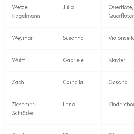
Wetzel-
Julia
Querflöte,
Kagelmann
Querflöte
Weymar
Susanna
Violoncell
Wulff
Gabriele
Klavier
Zach
Cornelia
Gesang
Ziesemer-
Ilona
Kindercho
Schröder