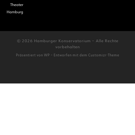
Theater
Hamburg
© 2026
Hamburger Konservatorium
– Alle Rechte
vorbehalten
Präsentiert von
WP
– Entworfen mit dem
Customizr-Theme