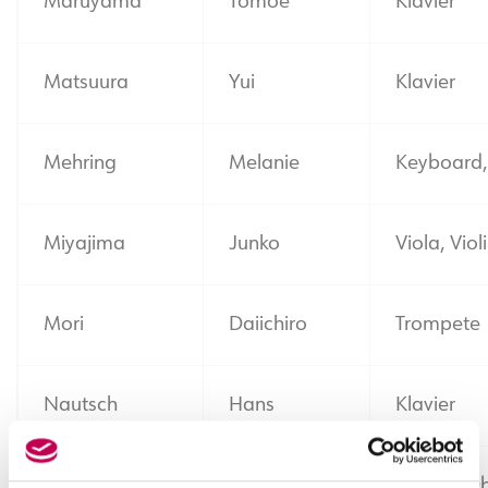
Maruyama
Tomoe
Klavier
Matsuura
Yui
Klavier
Mehring
Melanie
Keyboard, 
Miyajima
Junko
Viola, Viol
Mori
Daiichiro
Trompete
Nautsch
Hans
Klavier
Nickel
Anke
Barock-Ob