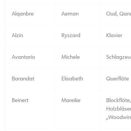
Alqanbre
Aeman
Oud, Qanu
Alzin
Ryszard
Klavier
Avantario
Michele
Schlagze
Barandat
Elisabeth
Querflöte
Beinert
Mareike
Blockflöte
Holzbläse
„Woodwin