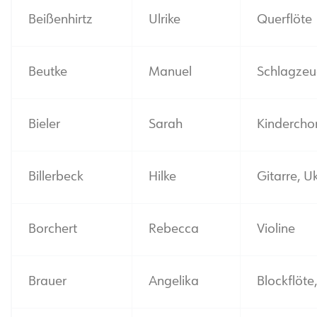
Beißenhirtz
Ulrike
Querflöte
Beutke
Manuel
Schlagze
Bieler
Sarah
Kindercho
Billerbeck
Hilke
Gitarre, U
Borchert
Rebecca
Violine
Brauer
Angelika
Blockflöte