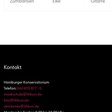
Zumbansen
Elke
Gitarre
Kontakt
Hamburger Konservatorium
Telefon:
040 870 877 - 0
musikschule@hhkon.de
kita@hhkon.de
akademie@hhkon.de