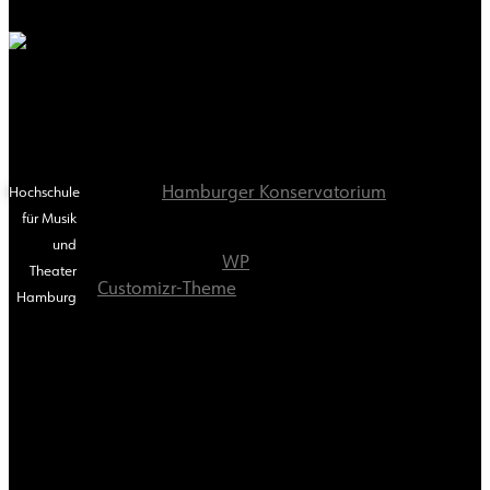
Hochschulkooperation
© 2026
Hamburger Konservatorium
– Alle
Hochschule
Rechte vorbehalten
für Musik
und
Präsentiert von
WP
– Entworfen mit dem
Theater
Customizr-Theme
Hamburg