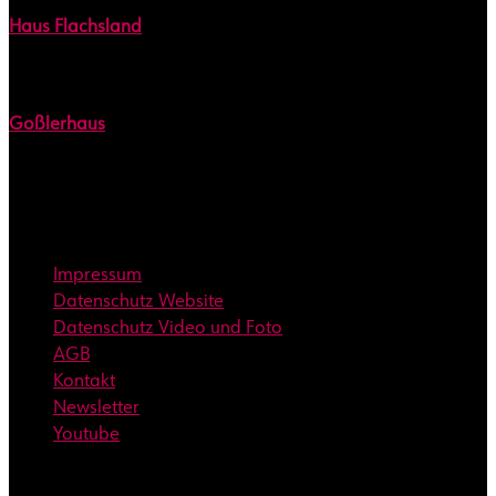
Haus Flachsland
Bramfelder Straße 9
22305 Hamburg
Goßlerhaus
Goßlers Park 1
22587 Hamburg
Informationen
Impressum
Datenschutz Website
Datenschutz Video und Foto
AGB
Kontakt
Newsletter
Youtube
Mitgliedschaften