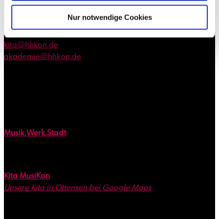
Hamburger Konservatorium
Nur notwendige Cookies
Telefon:
040 870 877 - 0
musikschule@hhkon.de
kita@hhkon.de
akademie@hhkon.de
Montag bis Freitag 8.00 bis 18.00 Uhr
Gefördert durch
Standorte
Musik.Werk.Stadt
Lilly-Giordano-Stieg 1
22763 Hamburg
Kita MusiKon
Unsere Kita in Ottensen bei Google Maps
Lilly-Giordano-Stieg 1
22763 Hamburg