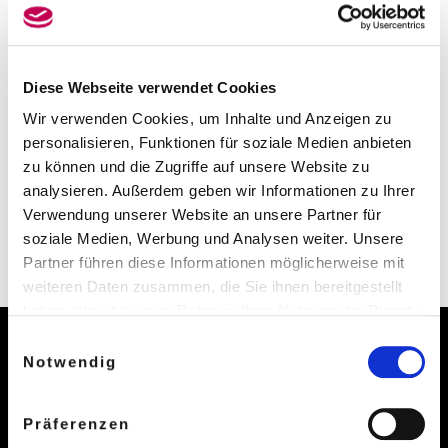
über Improvisierte Musik, Rock, Klassik bis zu Crossover-
Projekten. Aktiv in vielen verschiedenen Jazz-Stilistiken.
– zahlreiche CD- Veröffentlichungen als Sideman und
Diese Webseite verwendet Cookies
Leader. Aktuell erschienen: Björn Lücker New Aquarian
Wir verwenden Cookies, um Inhalte und Anzeigen zu
Jazz Ensemble: Free From Form For Feeling.
personalisieren, Funktionen für soziale Medien anbieten
Website:
Björn Lücker (bjoernluecker.de)
zu können und die Zugriffe auf unsere Website zu
analysieren. Außerdem geben wir Informationen zu Ihrer
YouTube:
https://youtu.be/P9veeVLCKik
Verwendung unserer Website an unsere Partner für
soziale Medien, Werbung und Analysen weiter. Unsere
Bild: Leonie Sens
Partner führen diese Informationen möglicherweise mit
weiteren Daten zusammen, die Sie ihnen bereitgestellt
haben oder die sie im Rahmen Ihrer Nutzung der Dienste
gesammelt haben.
Einwilligungsauswahl
Weitere Informationen in unseren
Notwendig
Datenschutzbestimmungen
.
Kontakt
Präferenzen