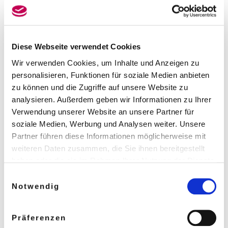
(Internationales Zentrum für musikalisch Hochbegabte),
Lehrtätigkeit HfMT Hamburg, Hauptfach Violine;
Methodik/Fachdidaktik Violine/Viola; Literaturkunde
Violine/Viola, hmt Rostock, Young Academy Rostock
Diese Webseite verwendet Cookies
(YARO – Internationales Zentrum für musikalisch
Wir verwenden Cookies, um Inhalte und Anzeigen zu
Hochbegabte)
personalisieren, Funktionen für soziale Medien anbieten
zu können und die Zugriffe auf unsere Website zu
Spruch:
„Niemand wird meiner Meinung widersprechen,
analysieren. Außerdem geben wir Informationen zu Ihrer
dass wir die jungen Leute in der Musik ausbilden müssen
Verwendung unserer Website an unsere Partner für
und wir uns darüber möglichst intensiv während des
soziale Medien, Werbung und Analysen weiter. Unsere
ganzen Lebens Rechenschaft abgeben sollen“. (A.
Partner führen diese Informationen möglicherweise mit
Quintilianus, 35-96 n.Chr./aus L. Mozart – Gründliche
weiteren Daten zusammen, die Sie ihnen bereitgestellt
Violinschule)
haben oder die sie im Rahmen Ihrer Nutzung der Dienste
gesammelt haben.
Einwilligungsauswahl
Weitere Informationen in unseren
Notwendig
Datenschutzbestimmungen
.
Links:
https://www.hfmt-
hamburg.de/hochschule/organisation/personen/caroli
Präferenzen
n-ohnimus