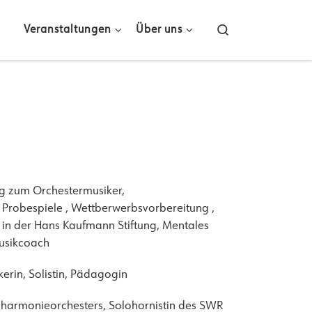
Search
Veranstaltungen
Über uns
g zum Orchestermusiker,
 Probespiele , Wettberwerbsvorbereitung ,
n der Hans Kaufmann Stiftung, Mentales
usikcoach
erin, Solistin, Pädagogin
ilharmonieorchesters, Solohornistin des SWR