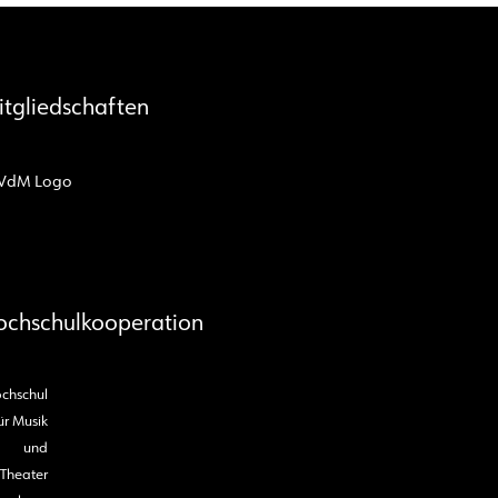
itgliedschaften
ochschulkooperation
chschul
ür Musik
und
Theater