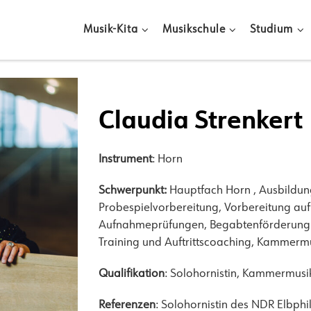
Musik-Kita
Musikschule
Studium
Claudia Strenkert
Instrument
: Horn
Schwerpunkt:
Hauptfach Horn , Ausbildun
Probespielvorbereitung, Vorbereitung auf
Aufnahmeprüfungen, Begabtenförderung i
Training und Auftrittscoaching, Kammerm
Qualifikation
: Solohornistin, Kammermusik
Referenzen
: Solohornistin des NDR Elbph