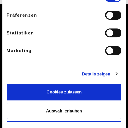
Datenschutzbestimmungen
.
Präferenzen
Kontakt
Statistiken
Hamburger Konservatorium
Marketing
Telefon:
040 870 877 - 0
musikschule@hhkon.de
kita@hhkon.de
Details zeigen
akademie@hhkon.de
Montag bis Freitag 8.00 bis 18.00 Uhr
Cookies zulassen
Gefördert durch
Auswahl erlauben