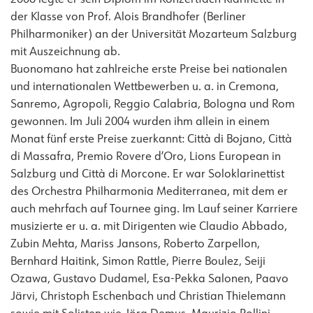
2006 legte er sein Diplom im Konzertfach Klarinette in
der Klasse von Prof. Alois Brandhofer (Berliner
Philharmoniker) an der Universität Mozarteum Salzburg
mit Auszeichnung ab.
Buonomano hat zahlreiche erste Preise bei nationalen
und internationalen Wettbewerben u. a. in Cremona,
Sanremo, Agropoli, Reggio Calabria, Bologna und Rom
gewonnen. Im Juli 2004 wurden ihm allein in einem
Monat fünf erste Preise zuerkannt: Città di Bojano, Città
di Massafra, Premio Rovere d’Oro, Lions European in
Salzburg und Città di Morcone. Er war Soloklarinettist
des Orchestra Philharmonia Mediterranea, mit dem er
auch mehrfach auf Tournee ging. Im Lauf seiner Karriere
musizierte er u. a. mit Dirigenten wie Claudio Abbado,
Zubin Mehta, Mariss Jansons, Roberto Zarpellon,
Bernhard Haitink, Simon Rattle, Pierre Boulez, Seiji
Ozawa, Gustavo Dudamel, Esa-Pekka Salonen, Paavo
Järvi, Christoph Eschenbach und Christian Thielemann