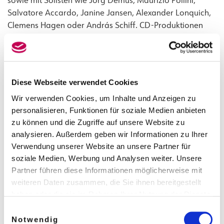
sowie mit Solisten wie Jörg Demus, Maurizio Pollini,
Salvatore Accardo, Janine Jansen, Alexander Lonquich,
Clemens Hagen oder András Schiff. CD-Produktionen
liegen mit dem Scharoun Ensemble Berlin und dem NDR
Elbphilharmonie Orchester vor, sowohl
kammermusikalisch als auch orchestral.
Von 2007 bis 2009 war Buonomano Stipendiat der
Diese Webseite verwendet Cookies
Berliner Philharmoniker. In der Saison 2009/10 spielte er
Wir verwenden Cookies, um Inhalte und Anzeigen zu
als Solo-Klarinettist in der Staatsoper Stuttgart. Seit 2011
personalisieren, Funktionen für soziale Medien anbieten
ist er Solo-Klarinettist des NDR Elbphilharmonie
zu können und die Zugriffe auf unsere Website zu
Orchesters und Lehrer am Hamburger Konservatorium.
analysieren. Außerdem geben wir Informationen zu Ihrer
Verwendung unserer Website an unsere Partner für
Website
:
Gaspare Buonomano | NDR.de – Orchester
soziale Medien, Werbung und Analysen weiter. Unsere
und Chor – NDR Elbphilharmonie Orchester – Orchester
Partner führen diese Informationen möglicherweise mit
weiteren Daten zusammen, die Sie ihnen bereitgestellt
haben oder die sie im Rahmen Ihrer Nutzung der Dienste
Bild: NDR
gesammelt haben.
Einwilligungsauswahl
Weitere Informationen in unseren
Notwendig