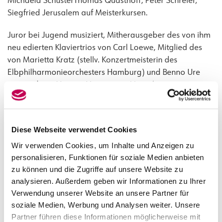
Michaela SchusterThomas Quasthoff, Peter Schreier,
Siegfried Jerusalem auf Meisterkursen.
Juror bei Jugend musiziert, Mitherausgeber des von ihm
neu edierten Klaviertrios von Carl Loewe, Mitglied des
von Marietta Kratz (stellv. Konzertmeisterin des
Elbphilharmonieorchesters Hamburg) und Benno Ure
gegründeten Vereins ‚Vergessene Noten‘.
Zusammenarbeit mit dem Sängerkomponisten Steffen
Wolf für sein pädagogisches Werk ‚der deutsche Vaccai‘
sowie der ‚Duett-Vaccai‘, letzterer erscheint 2024
Diese Webseite verwendet Cookies
ebenfalls bei Breitkopf & Härtel.
Wir verwenden Cookies, um Inhalte und Anzeigen zu
personalisieren, Funktionen für soziale Medien anbieten
Lebenseinstellung:
Es gibt immer einen Weg
zu können und die Zugriffe auf unsere Website zu
YouTube:
Konzerte der Gustav Mahler Vereinigung — XVII
analysieren. Außerdem geben wir Informationen zu Ihrer
— „Rheinlegendchen“ (youtube.com)
Verwendung unserer Website an unsere Partner für
Konzerte der Gustav Mahler Vereinigung — XIV — „Blicke
soziale Medien, Werbung und Analysen weiter. Unsere
Partner führen diese Informationen möglicherweise mit
mir nicht in die Lieder“ (youtube.com)