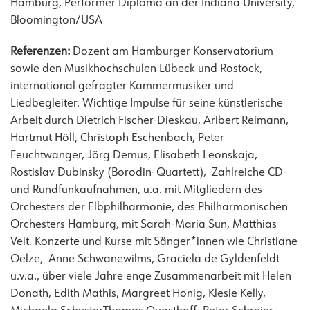
Hamburg, Performer Diploma an der Indiana University,
Bloomington/USA
Referenzen:
Dozent am Hamburger Konservatorium
sowie den Musikhochschulen Lübeck und Rostock,
international gefragter Kammermusiker und
Liedbegleiter. Wichtige Impulse für seine künstlerische
Arbeit durch Dietrich Fischer-Dieskau, Aribert Reimann,
Hartmut Höll, Christoph Eschenbach, Peter
Feuchtwanger, Jörg Demus, Elisabeth Leonskaja,
Rostislav Dubinsky (Borodin-Quartett), Zahlreiche CD-
und Rundfunkaufnahmen, u.a. mit Mitgliedern des
Orchesters der Elbphilharmonie, des Philharmonischen
Orchesters Hamburg, mit Sarah-Maria Sun, Matthias
Veit, Konzerte und Kurse mit Sänger*innen wie Christiane
Oelze, Anne Schwanewilms, Graciela de Gyldenfeldt
u.v.a., über viele Jahre enge Zusammenarbeit mit Helen
Donath, Edith Mathis, Margreet Honig, Klesie Kelly,