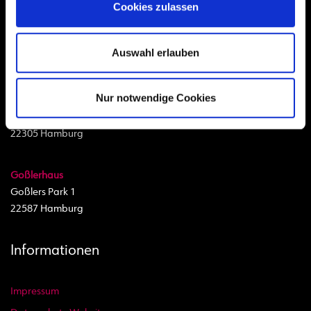
Cookies zulassen
Kita MusiKon
Unsere Kita in Ottensen bei Google Maps
Lilly-Giordano-Stieg 1
Auswahl erlauben
22763 Hamburg
Nur notwendige Cookies
Haus Flachsland
Bramfelder Straße 9
22305 Hamburg
Goßlerhaus
Goßlers Park 1
22587 Hamburg
Informationen
Impressum