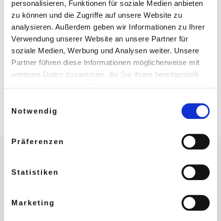
personalisieren, Funktionen für soziale Medien anbieten
zu können und die Zugriffe auf unsere Website zu
analysieren. Außerdem geben wir Informationen zu Ihrer
Verwendung unserer Website an unsere Partner für
soziale Medien, Werbung und Analysen weiter. Unsere
Partner führen diese Informationen möglicherweise mit
weiteren Daten zusammen, die Sie ihnen bereitgestellt
haben oder die sie im Rahmen Ihrer Nutzung der Dienste
gesammelt haben.
Einwilligungsauswahl
Weitere Informationen in unseren
Notwendig
Datenschutzbestimmungen
.
Präferenzen
Beitragsnavigation
Vorheriger Beitrag
50 TRAUPAARE IM GOSSLERHAUS
Statistiken
ZURÜCK ZUR BEITRAGS
Marketing
Nä
RICHTFEST HAMBURGER KONSERVATORIUM — AM 31. AUGUST 2023, 12:00 UHR