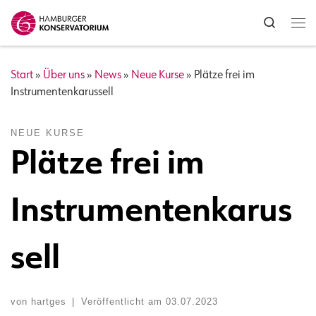
Zum Inhalt springen
Search
Me
Start
»
Über uns
»
News
»
Neue Kurse
»
Plätze frei im
Instrumentenkarussell
NEUE KURSE
Plätze frei im
Instrumentenkarus
sell
von
hartges
|
Veröffentlicht am
03.07.2023