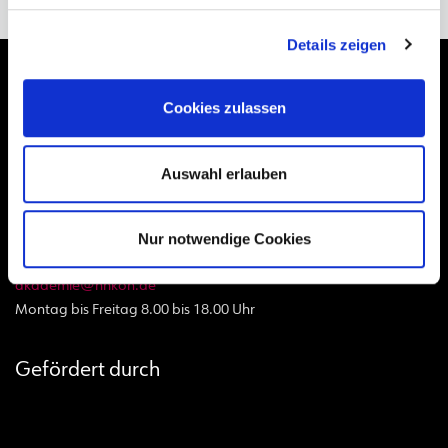
Details zeigen
Cookies zulassen
Kontakt
Auswahl erlauben
Hamburger Konservatorium
Telefon:
040 870 877 - 0
Nur notwendige Cookies
musikschule@hhkon.de
kita@hhkon.de
akademie@hhkon.de
Montag bis Freitag 8.00 bis 18.00 Uhr
Gefördert durch