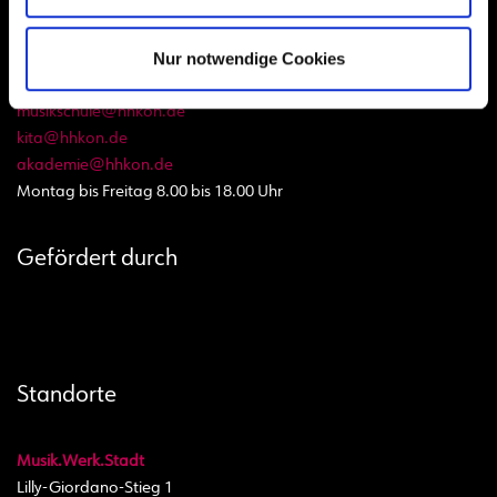
i
g
Nur notwendige Cookies
Hamburger Konservatorium
a
Telefon:
040 870 877 - 0
musikschule@hhkon.de
t
kita@hhkon.de
i
akademie@hhkon.de
Montag bis Freitag 8.00 bis 18.00 Uhr
o
n
Gefördert durch
Standorte
Musik.Werk.Stadt
Lilly-Giordano-Stieg 1