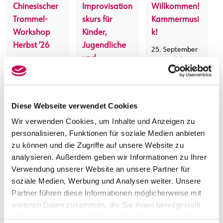
Chinesischer
Improvisation
Willkommen!
Trommel-
skurs für
Kammermusi
Workshop
Kinder,
k!
Herbst ’26
Jugendliche
25. September
und
–
28.
9:00
29. August
Erwachsene –
September
–
14:00
17:00
18:00
Jetzt
vormerken!
Diese Webseite verwendet Cookies
19. September
Wir verwenden Cookies, um Inhalte und Anzeigen zu
–
10:00
13:00
personalisieren, Funktionen für soziale Medien anbieten
zu können und die Zugriffe auf unsere Website zu
analysieren. Außerdem geben wir Informationen zu Ihrer
V
Verwendung unserer Website an unsere Partner für
«
Workshop für freie
e
soziale Medien, Werbung und Analysen weiter. Unsere
Improvisation II für
Partner führen diese Informationen möglicherweise mit
r
alle Instrumente und
weiteren Daten zusammen, die Sie ihnen bereitgestellt
a
Gesang
haben oder die sie im Rahmen Ihrer Nutzung der Dienste