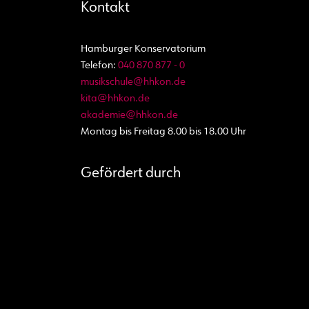
-
Kontakt
N
a
Hamburger Konservatorium
Telefon:
040 870 877 - 0
v
musikschule@hhkon.de
i
kita@hhkon.de
g
akademie@hhkon.de
Montag bis Freitag 8.00 bis 18.00 Uhr
a
t
Gefördert durch
i
o
n