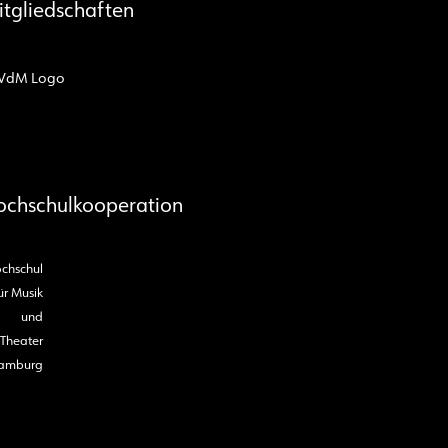
itgliedschaften
ochschulkooperation
chschul
ür Musik
und
Theater
amburg