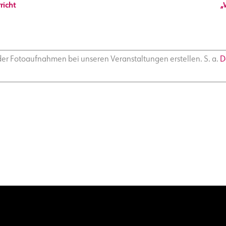
richt
„
 oder Fotoaufnahmen bei unseren Veranstaltungen erstellen. S. a.
D