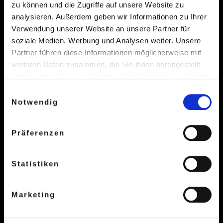
zu können und die Zugriffe auf unsere Website zu
N
analysieren. Außerdem geben wir Informationen zu Ihrer
Kontakt
a
Verwendung unserer Website an unsere Partner für
soziale Medien, Werbung und Analysen weiter. Unsere
v
Hamburger Konservatorium
Partner führen diese Informationen möglicherweise mit
i
Telefon:
040 870 877 - 0
weiteren Daten zusammen, die Sie ihnen bereitgestellt
g
musikschule@hhkon.de
haben oder die sie im Rahmen Ihrer Nutzung der Dienste
kita@hhkon.de
gesammelt haben.
a
Einwilligungsauswahl
akademie@hhkon.de
Weitere Informationen in unseren
Notwendig
t
Montag bis Freitag 8.00 bis 18.00 Uhr
Datenschutzbestimmungen
.
i
Präferenzen
Gefördert durch
o
n
Statistiken
Marketing
Standorte