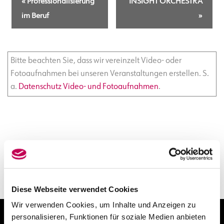
«
Professionalisierung
INSIGHT ORCHESTRA
e
im Beruf
»
r
a
n
Bitte beachten Sie, dass wir vereinzelt Video- oder
Fotoaufnahmen bei unseren Veranstaltungen erstellen. S.
s
a.
Datenschutz Video- und Fotoaufnahmen
.
t
a
l
t
u
n
Diese Webseite verwendet Cookies
g
Wir verwenden Cookies, um Inhalte und Anzeigen zu
-
personalisieren, Funktionen für soziale Medien anbieten