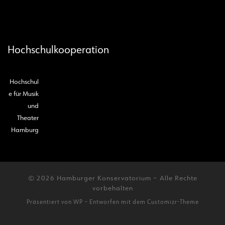
Hochschulkooperation
Hochschul
e für Musik
und
Theater
Hamburg
© 2026
Hamburger Konservatorium
– Alle Rechte
vorbehalten
Präsentiert von
WP
– Entworfen mit dem
Customizr-Theme