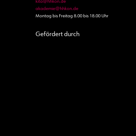
kita@hhkon.de
g
akademie@hhkon.de
Montag bis Freitag 8.00 bis 18.00 Uhr
a
t
Gefördert durch
i
o
n