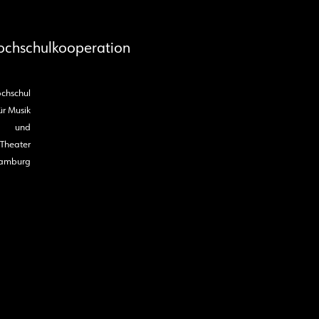
ochschulkooperation
chschul
ür Musik
und
Theater
amburg