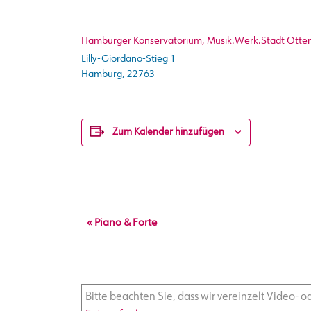
Hamburger Konservatorium, Musik.Werk.Stadt Otte
Lilly-Giordano-Stieg 1
Hamburg
,
22763
Zum Kalender hinzufügen
V
«
Piano & Forte
e
r
a
Bitte beachten Sie, dass wir vereinzelt Video-