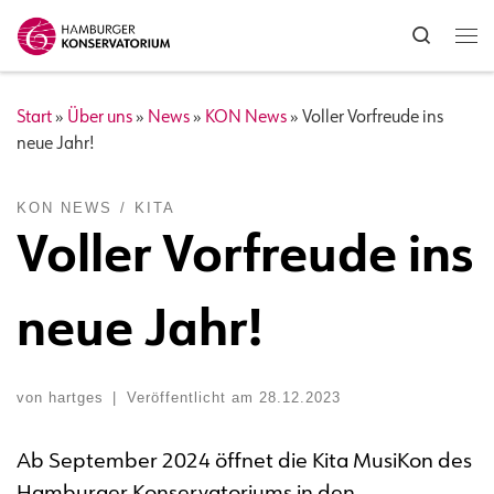
Zum Inhalt springen
Search
Me
Start
»
Über uns
»
News
»
KON News
»
Voller Vorfreude ins
neue Jahr!
KON NEWS
KITA
Voller Vorfreude ins
neue Jahr!
von
hartges
|
Veröffentlicht am
28.12.2023
Ab September 2024 öffnet die Kita MusiKon des