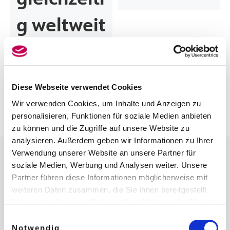
gleichzeiti
g weltweit
Diese Webseite verwendet Cookies
Wir verwenden Cookies, um Inhalte und Anzeigen zu
personalisieren, Funktionen für soziale Medien anbieten
zu können und die Zugriffe auf unsere Website zu
analysieren. Außerdem geben wir Informationen zu Ihrer
Beitragsnavigation
Verwendung unserer Website an unsere Partner für
Vorheriger Beitrag
GRUSSWORTE ZUM RICHTFEST DES HAMBURGER KONSERVATORIUMS AM 31.08.2023
soziale Medien, Werbung und Analysen weiter. Unsere
Partner führen diese Informationen möglicherweise mit
weiteren Daten zusammen, die Sie ihnen bereitgestellt
ZURÜCK ZUR BEITRAGS
haben oder die sie im Rahmen Ihrer Nutzung der Dienste
Nä
gesammelt haben.
Einwilligungsauswahl
HAMBURG STEHT AUF!
Weitere Informationen in unseren
Notwendig