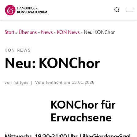
Zum Inhalt springen
Search
Me
Start
»
Über uns
»
News
»
KON News
»
Neu: KONChor
KON NEWS
Neu: KONChor
von
hartges
|
Veröffentlicht am
13.01.2026
KONChor für
Erwachsene