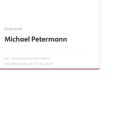
oder Instrumental- Ensembles arbeitet. Seit
2013 betreut er als einer der beiden Direktoren
am Hamburger […]
SEMINAR
Michael Petermann
von
Jana-Kathrin Biermann
Veröffentlicht am
08.04.2024