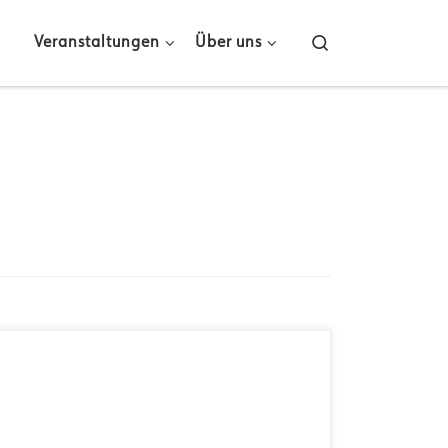
Search
Veranstaltungen
Über uns
Instrument(e): Schlagzeug, Musikproduktion
Schwerpunkt: Pop, Hip Hop, R&B Qualifikation:
Privatunterricht von Jost Nickel, Boris Recke,
Helge Zumdieck, Sven Kacirek, Heinz Lichius