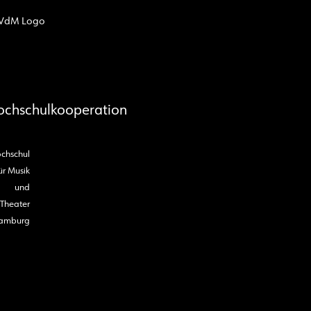
ochschulkooperation
chschul
ür Musik
und
Theater
amburg