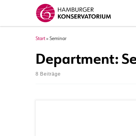
Zum Inhalt springen
Start
»
Seminar
Department:
S
8 Beiträge
Fach: Deutsch als Fremdsprache Funktion:
Leitung und Koordination Deutschprogramm,
Kontaktperson für Student*innen im
Deutschbereich. Schwerpunkte: Individual- und