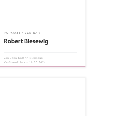
Workshops von: Ricky Lawson, Bernard Purdy,
Jojo Mayer, Skoota Warner, Aaron Spears
2003-2007: Studium “Jazz en Pop” – Hauptfach
Schlagzeug, Unterricht von René Creemers und
Joop van Erven, ArtEZ […]
POP/JAZZ
SEMINAR
Robert Biesewig
von
Jana-Kathrin Biermann
Veröffentlicht am
16.05.2024
Über Michael Petermann: »Wer musiziert,
wächst über sich hinaus!« – da ist sich Michael
Petermann sicher. Der Wahl-Hamburger widmet
sein Leben der Musik und ihrer Vermittlung, egal,
ob er gerade mit Profis oder Amateuren, Vokal-