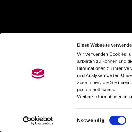
Diese Webseite verwende
Wir verwenden Cookies, um
anbieten zu können und di
Informationen zu Ihrer Ve
und Analysen weiter. Unse
zusammen, die Sie ihnen b
gesammelt haben.
Weitere Informationen in 
© 2026
Hamburger Konservatorium
– Alle Recht
Einwilligungsauswahl
Notwendig
Präsentiert von
WP
– Entworfen mit dem
Customizr-The