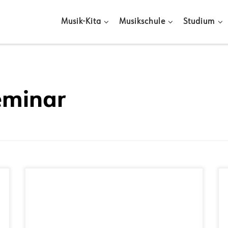
Musik-Kita
Musikschule
Studium
eminar
Instrument/Fach: allgemeine
Instrumentalpädagogik, pädagogische
Psychologie und Schlagzeugmethodik Studium:
• 2013-2020 Promotion im Bereich