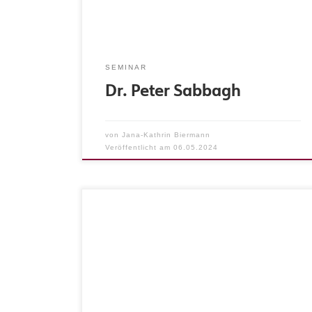
Musikpädagogik an der Hochschule für Musik
und Theater Hamburg, 1986-92, sowie
Musikwissenschaft an der Universität Hamburg,
(u.a. bei Peter Petersen und Constantin Floros),
SEMINAR
[…]
Dr. Peter Sabbagh
von
Jana-Kathrin Biermann
Veröffentlicht am
06.05.2024
Instrument(e): Komposition/Violoncello
Schwerpunkt: Komposition, Musiktheorie,
Gehörbildung, Komposition, Kammermusik
Qualifikation: HfMT Hamburg: Master of Music
Degree Musik Komposition/
Postgraduiertenstudium “Future of Orchestra
Culture Stipendiat”, USC Thornton School of