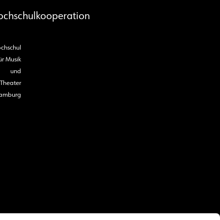
ochschulkooperation
chschul
ür Musik
und
Theater
amburg