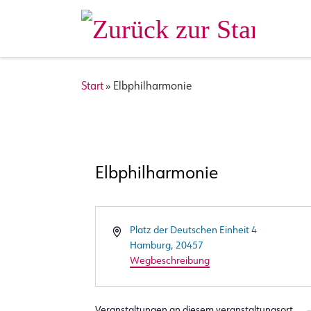
Zum Inhalt springen
Start
»
Elbphilharmonie
Elbphilharmonie
A
Platz der Deutschen Einheit 4
d
Hamburg
,
20457
r
Wegbeschreibung
e
s
s
Veranstaltungen an diesem veranstaltungsort