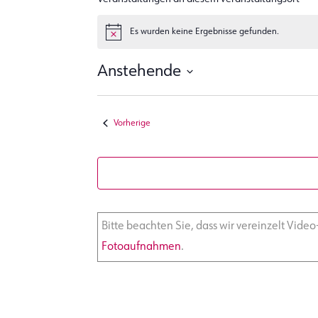
e
Es wurden keine Ergebnisse gefunden.
H
i
n
Anstehende
w
e
D
i
s
a
Veranstaltungen
Vorherige
t
u
m
w
ä
Bitte beachten Sie, dass wir vereinzelt Vide
h
Fotoaufnahmen
.
l
e
n