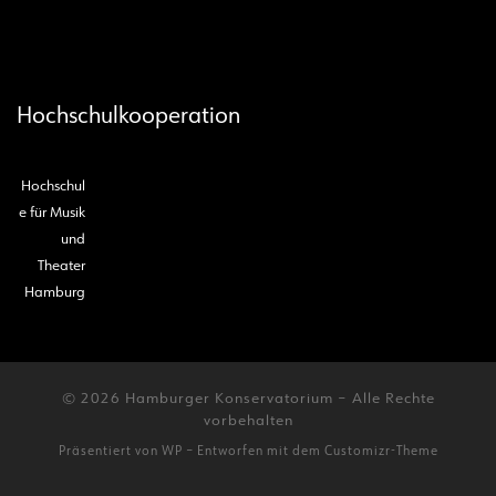
Hochschulkooperation
Hochschul
e für Musik
und
Theater
Hamburg
© 2026
Hamburger Konservatorium
– Alle Rechte
vorbehalten
Präsentiert von
WP
– Entworfen mit dem
Customizr-Theme