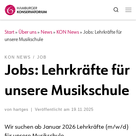
Zum Inhalt springen
Search
Me
Start
»
Über uns
»
News
»
KON News
»
Jobs: Lehrkräfte für
unsere Musikschule
KON NEWS
JOB
Jobs: Lehrkräfte für
unsere Musikschule
von
hartges
|
Veröffentlicht am
19.11.2025
Wir suchen ab Januar 2026 Lehrkräfte (m/w/d)