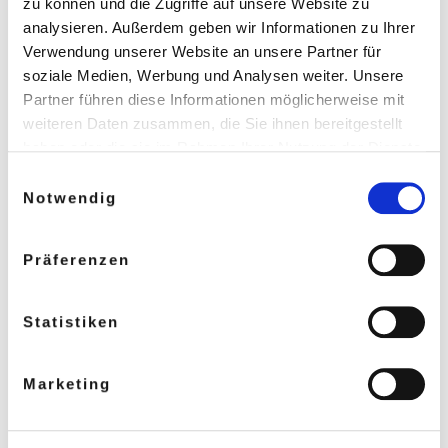
zu können und die Zugriffe auf unsere Website zu
A
analysieren. Außerdem geben wir Informationen zu Ihrer
l
Verwendung unserer Website an unsere Partner für
soziale Medien, Werbung und Analysen weiter. Unsere
t
Partner führen diese Informationen möglicherweise mit
e
weiteren Daten zusammen, die Sie ihnen bereitgestellt
r
haben oder die sie im Rahmen Ihrer Nutzung der Dienste
n
gesammelt haben.
Einwilligungsauswahl
VIELLEICHT GEFÄLLT DIR
Weitere Informationen in unseren
a
Notwendig
AUCH
Datenschutzbestimmungen
.
t
i
Präferenzen
v
e
Statistiken
:
Marketing