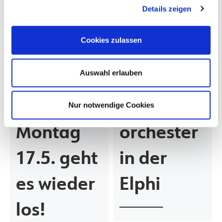
Details zeigen
Veröffentlicht am
14.05.2021
Veröffentlicht am
28.06.2026
Cookies zulassen
Corona
Das war
Auswahl erlauben
Update:
unser
Am
Publikums
Nur notwendige Cookies
Montag
orchester
17.5. geht
in der
es wieder
Elphi
los!