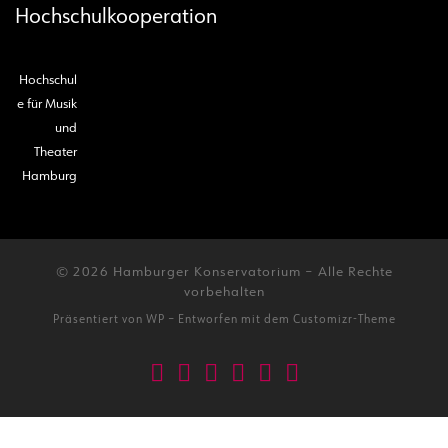
Hochschulkooperation
Hochschul
e für Musik
und
Theater
Hamburg
© 2026
Hamburger Konservatorium
– Alle Rechte
vorbehalten
Präsentiert von
WP
– Entworfen mit dem
Customizr-Theme