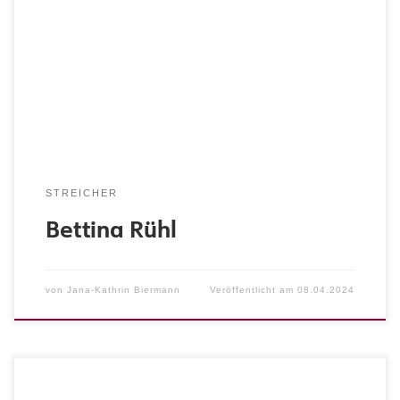
Orchester Qualifikation: Diplom Musikerin Referenzen:
Mitglied des Philharmonischen Staatsorchesters
Hamburg, Festspielorchester Bayreuth, Kammermusik Bild
zur Verfügung gestellt von Bettina Rühl
STREICHER
Bettina Rühl
von
Jana-Kathrin Biermann
Veröffentlicht am
08.04.2024