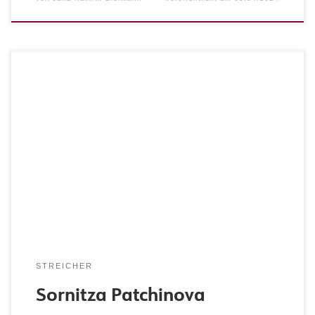
Instrument: Violine Bild zur Verfügung gestellt von
Sornitza Patchinova
STREICHER
Sornitza Patchinova