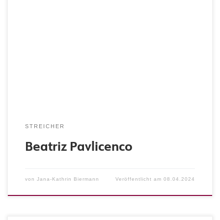
Instrument: Violine
STREICHER
Beatriz Pavlicenco
von
Jana-Kathrin Biermann
Veröffentlicht am
08.04.2024