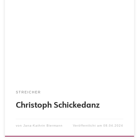
Instrument: Violine
STREICHER
Christoph Schickedanz
von
Jana-Kathrin Biermann
Veröffentlicht am
08.04.2024