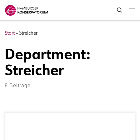
Zum Inhalt springen
Search
Me
Start
»
Streicher
Department:
Streicher
8 Beiträge
Instrument(e):Viola Schwerpunkt: Kammermusik , Solo ,