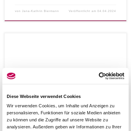
von
Jana-Kathrin Biermann
Veröffentlicht am
04.04.2024
Instrument: Violine Qualifikation: Musikstudium mit
Abschluss zu Diplommusikpädagogin, Diplommusikerin
und Konzertexamen (mit Auszeichnung) Referenzen:
Auftritte als Solistin mit verschiedenen Orchestern,
regelmäßig Recitalabende und Kammerkonzerte, Mitglied
im CONCERTINO Ensemble Rostock von 1995 bis 2013,
unter der künstlerischen Gesamtleitung von Prof. Petru
Munteanu, seit 1999 abwechselnd leitende Funktion als
Diese Webseite verwendet Cookies
Konzertmeisterin oder Stimmführerin […]
Wir verwenden Cookies, um Inhalte und Anzeigen zu
personalisieren, Funktionen für soziale Medien anbieten
zu können und die Zugriffe auf unsere Website zu
STREICHER
analysieren. Außerdem geben wir Informationen zu Ihrer