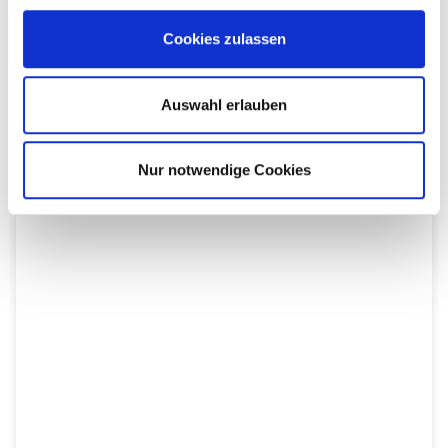
STREICHER
Cookies zulassen
Carolin Ohnimus
Auswahl erlauben
von
Jana-Kathrin Biermann
Veröffentlicht am
04.04.2024
Nur notwendige Cookies
Instrument: Violine Schwerpunkt: Akademie und
Internationales Studienjahr Qualifikation: Diplom
Musikpädagogin, 2. Geige im Philharmonischen Orchester
der Hansestadt Lübeck Referenzen: Als Gast in Orchestern
wie Staatsoper Hamburg, Staatsoper Hannover, Ndr
Radiophilharmonie, Theater für Niedersachsen, Göttinger
Symphonieorchester, Philharmonisches Orchester Kiel etc.
Regelmäßig Dozentin am Kon im Rahmen des Nishinomya-
Austauschprojekts. Spruch:„Let‘s make music […]