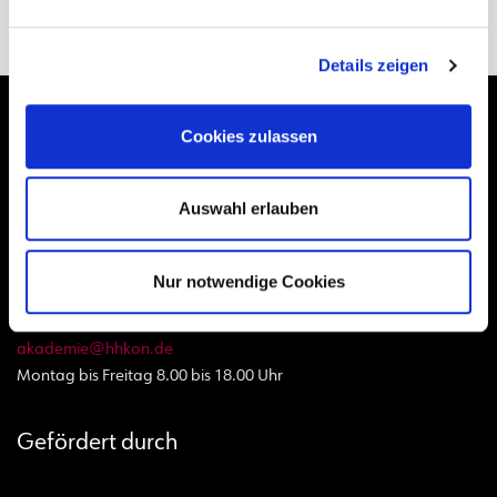
Nä
STEFAN GWILDIS UND DIE BAND KONTAKTE
Details zeigen
Cookies zulassen
Kontakt
Auswahl erlauben
Hamburger Konservatorium
Telefon:
040 870 877 - 0
Nur notwendige Cookies
musikschule@hhkon.de
kita@hhkon.de
akademie@hhkon.de
Montag bis Freitag 8.00 bis 18.00 Uhr
Gefördert durch