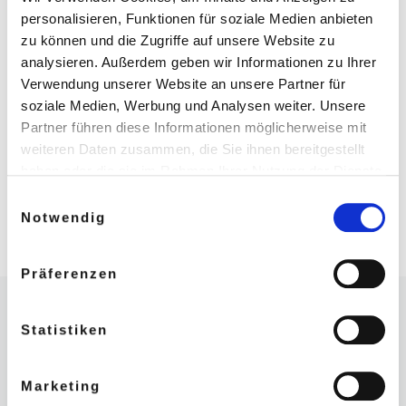
personalisieren, Funktionen für soziale Medien anbieten
Bargheer
zu können und die Zugriffe auf unsere Website zu
analysieren. Außerdem geben wir Informationen zu Ihrer
Museum
Verwendung unserer Website an unsere Partner für
soziale Medien, Werbung und Analysen weiter. Unsere
Partner führen diese Informationen möglicherweise mit
weiteren Daten zusammen, die Sie ihnen bereitgestellt
haben oder die sie im Rahmen Ihrer Nutzung der Dienste
gesammelt haben.
Einwilligungsauswahl
Weitere Informationen in unseren
Notwendig
Datenschutzbestimmungen
.
Präferenzen
Beitragsnavigation
Vorheriger Beitrag
INVESTITION IN KULTUR: HAMBURG ZEIGT, ES GEHT
Statistiken
ZURÜCK ZUR BEITRAGS
Marketing